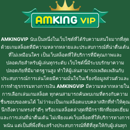
AMKINGVIP
นับเป็นหนึ่งในเว็บไซต์ที่ได้รับความสนใจมากที่สุด
ด้วยเกมสล็อตที่มีความหลากหลายและประสบการณ์ที่น่าตื่นเต้น
ที่ไม่เหมือนใคร เป็นเว็บสล็อตที่ให้บริการที่มีคุณภาพและ
ปลอดภัยสำหรับผู้เล่นทุกระดับ เว็บไซต์นี้มีระบบรักษาความ
ปลอดภัยที่มีมาตรฐานสูง ทำให้ผู้เล่นสามารถเพลิดเพลินกับ
ประสบการณ์การเล่นโดยมีความมั่นใจในเรื่องข้อมูลส่วนตัวและ
การทำธุรกรรมทางการเงิน
AMKINGVIP
มีความหลากหลายใน
การเลือกเล่นเกมสล็อต ทุกคนสามารถค้นพบเกมที่ตรงกับความ
ชื่นชอบของตนได้ ไม่ว่าจะเป็นเกมสล็อตแบบคลาสสิกที่ทำให้คุณ
นึกถึงความทรงจำดีๆ หรือเกมสล็อตล่าสุดที่มีกราฟิกที่ยอดเยี่ยม
และการเล่นที่น่าตื่นเต้น ไม่เพียงแค่เว็บสล็อตที่ให้บริการทางการ
พนัน แต่เป็นที่พึ่งที่จะสร้างประสบการณ์ที่ดีที่สุดให้กับผู้เล่นทุก